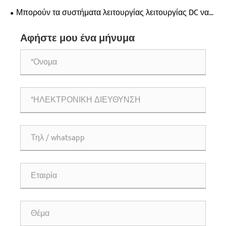
απευθύνονται στα σημεία πόνου τροφοδοσίας του
Μπορούν τα συστήματα λειτουργίας λειτουργίας DC να
αποκεντρωμένου εξοπλισμού σε βασικά πεδία;
μειώσουν τα λειτουργικά σας έξοδα
Αφήστε μου ένα μήνυμα