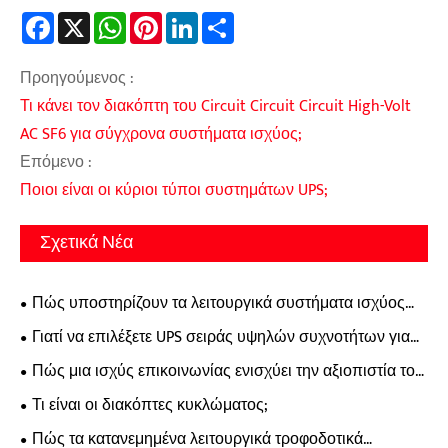
Facebook
X
WhatsApp
Pinterest
LinkedIn
Share
Προηγούμενος :
Τι κάνει τον διακόπτη του Circuit Circuit Circuit High-Volt
AC SF6 για σύγχρονα συστήματα ισχύος;
Επόμενο :
Ποιοι είναι οι κύριοι τύποι συστημάτων UPS;
Σχετικά Νέα
Πώς υποστηρίζουν τα λειτουργικά συστήματα ισχύος
συνεχούς ρεύματος τη σταθερή βιομηχανική διανομή
Γιατί να επιλέξετε UPS σειράς υψηλών συχνοτήτων για
ισχύος;
προστασία ισχύος επόμενου επιπέδου;
Πώς μια ισχύς επικοινωνίας ενισχύει την αξιοπιστία του
σύγχρονου δικτύου;
Τι είναι οι διακόπτες κυκλώματος;
Πώς τα κατανεμημένα λειτουργικά τροφοδοτικά