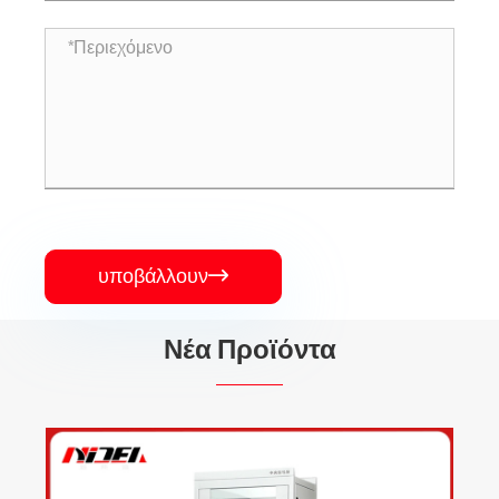
υποβάλλουν

Νέα Προϊόντα
NMS Series1000W1000VA Φωτοβολταϊκός