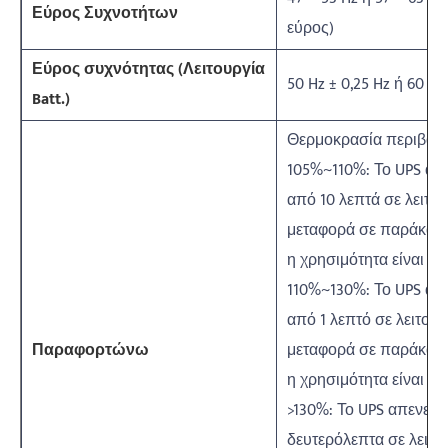
Εύρος Συχνοτήτων
εύρος)
Εύρος συχνότητας (Λειτουργία
50 Hz ± 0,25 Hz ή 60 Hz
Batt.)
Θερμοκρασία περιβάλ
105%~110%: Το UPS απε
από 10 λεπτά σε λειτο
μεταφορά σε παράκαμ
η χρησιμότητα είναι κα
110%~130%: Το UPS απε
από 1 λεπτό σε λειτου
Παραφορτώνω
μεταφορά σε παράκαμψ
η χρησιμότητα είναι φ
>130%: Το UPS απενεργ
δευτερόλεπτα σε λειτο