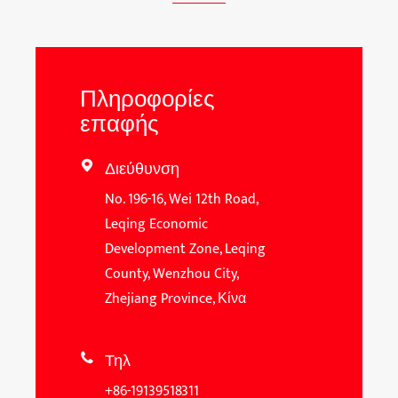
Πληροφορίες
επαφής
Διεύθυνση

No. 196-16, Wei 12th Road,
Leqing Economic
Development Zone, Leqing
County, Wenzhou City,
Zhejiang Province, Κίνα
Τηλ

+86-19139518311