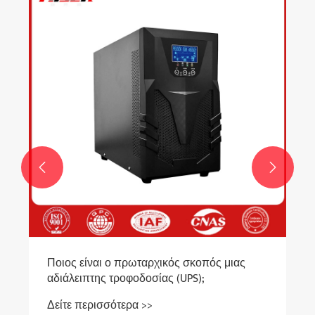
Η 
στ
ηλ
Δε


Ποιος είναι ο πρωταρχικός σκοπός μιας
αδιάλειπτης τροφοδοσίας (UPS);
Δείτε περισσότερα >>