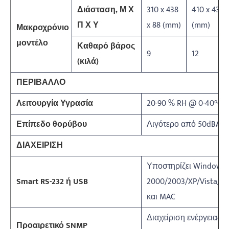
Διάσταση, Μ Χ
310 x 438
410 x 438 
Π Χ Υ
x 88 (mm)
(mm)
Μακροχρόνιο
μοντέλο
Καθαρό βάρος
9
12
(κιλά)
ΠΕΡΙΒΑΛΛΟ
Λειτουργία Υγρασία
20-90 % RH @ 0-40°C 
Επίπεδο θορύβου
Λιγότερο από 50dBA @
ΔΙΑΧΕΙΡΙΣΗ
Υποστηρίζει Windows
Smart RS-232 ή USB
2000/2003/XP/Vista/200
και MAC
Διαχείριση ενέργειας 
Προαιρετικό SNMP