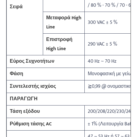
/ 80 % - 70 % / 70 - 60 
Σειρά
Μεταφορά High
300 VAC ± 5 %
Line
Επιστροφή
290 VAC ± 5 %
High Line
Εύρος Συχνοτήτων
40 Hz ~ 70 Hz
Φάση
Μονοφασική με γείωσ
Συντελεστής ισχύος
≧0,99 @ ονομαστική τ
ΠΑΡΑΓΩΓΗ
Τάση εξόδου
200/208/220/230/240 
Ρύθμιση τάσης AC
± 1% (Λειτουργία Batt.)
47 ~ 53 Hz ή 57 ~ 63 H