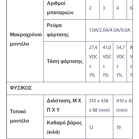
Αριθμοί
2
3
4
6
μπαταριών
Ρεύμα
1.0A/2.0A/4.0A/6.0A
Μακροχρόνιο
φόρτισης
μοντέλο
27,4
41,0
54,7
82,1
VDC
VDC
VDC
VDC
Τάση φόρτισης
±
±
±
±
1%
1%
1%
1%
ΦΥΣΙΚΟΣ
Διάσταση, Μ Χ
310 x 438
410 x 438 
Π Χ Υ
x 88 (mm)
(mm)
Τυπικό
μοντέλο
Καθαρό βάρος
12
19
(κιλά)