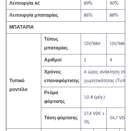
Λειτουργία AC
89%
90%
Λειτουργία μπαταρίας
86%
88%
ΜΠΑΤΑΡΙΑ
Τύπος
12V/9AH
12V/9AH
μπαταρίας
Αριθμοί
2
4
Χρόνος
4 ώρες ανάκτηση στο 
Τυπικό
επαναφόρτισης
χωρητικότητας (Τυπικό
μοντέλο
Ρεύμα
1,0 A (μέγ.)
φόρτισης
27,4 VDC ±
Τάση φόρτισης
54,7 VDC 
1%